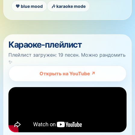
💙 blue mood
🎶 karaoke mode
Караоке-плейлист
Плейлист загружен: 19 песен. Можно рандомить
✨
Открыть на YouTube ↗